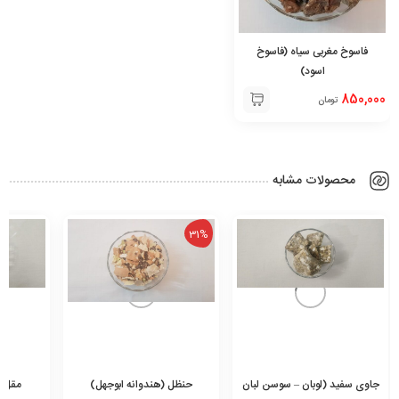
فاسوخ مغربی سیاه (فاسوخ
اسود)
850,000
تومان
محصولات مشابه
31%
حنظل (هندوانه ابوجهل)
مقل ازرق (مقل هندی)
عنبر اشه