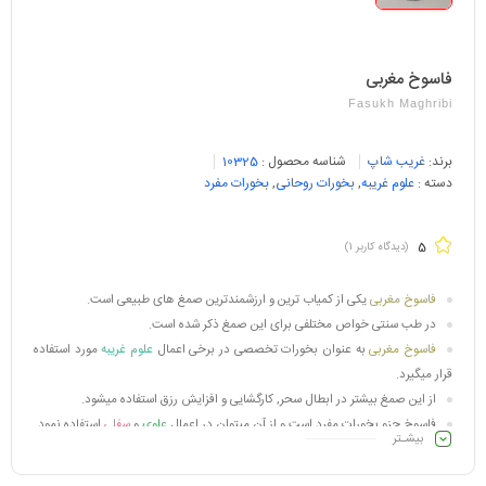
فاسوخ مغربی
Fasukh Maghribi
برند:
غریب شاپ
شناسه محصول :
10325
دسته :
علوم غریبه
,
بخورات روحانی
,
بخورات مفرد
5
(دیدگاه کاربر
1
)
فاسوخ مغربی
یکی از کمیاب ترین و ارزشمندترین صمغ های طبیعی است.
در طب سنتی خواص مختلفی برای این صمغ ذکر شده است.
فاسوخ مغربی
به عنوان بخورات تخصصی در برخی اعمال
علوم غریبه
مورد استفاده
قرار میگیرد.
از این صمغ بیشتر در ابطال سحر, کارگشایی و افزایش رزق استفاده میشود.
فاسوخ جزو بخورات مفرد است و از آن میتوان در اعمال
علوی
و
سفلی
استفاده نمود.
بیشـتر